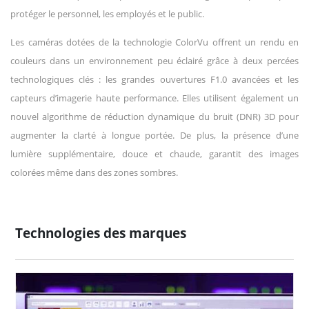
protéger le personnel, les employés et le public.
Les caméras dotées de la technologie ColorVu offrent un rendu en
couleurs dans un environnement peu éclairé grâce à deux percées
technologiques clés : les grandes ouvertures F1.0 avancées et les
capteurs d’imagerie haute performance. Elles utilisent également un
nouvel algorithme de réduction dynamique du bruit (DNR) 3D pour
augmenter la clarté à longue portée. De plus, la présence d’une
lumière supplémentaire, douce et chaude, garantit des images
colorées même dans des zones sombres.
Technologies des marques