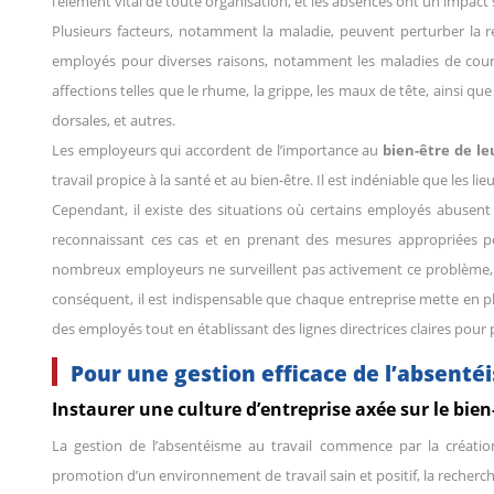
l’élément vital de toute organisation, et les absences ont un impact 
Plusieurs facteurs, notamment la maladie, peuvent perturber la r
employés pour diverses raisons, notamment les maladies de cour
affections telles que le rhume, la grippe, les maux de tête, ainsi qu
dorsales, et autres.
Les employeurs qui accordent de l’importance au
bien-être de l
travail propice à la santé et au bien-être. Il est indéniable que les li
Cependant, il existe des situations où certains employés abus
reconnaissant ces cas et en prenant des mesures appropriées po
nombreux employeurs ne surveillent pas activement ce problème, le
conséquent, il est indispensable que chaque entreprise mette en 
des employés tout en établissant des lignes directrices claires pour
Pour une gestion efficace de l’absenté
Instaurer une culture d’entreprise axée sur le bie
La gestion de l’absentéisme au travail commence par la création 
promotion d’un environnement de travail sain et positif, la recherche 