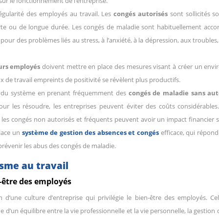
sur le fonctionnement de l’entreprise.
égularité des employés au travail. Les
congés autorisés
sont sollicités s
te ou de longue durée. Les congés de maladie sont habituellement acco
e pour des problèmes liés au stress, à l’anxiété, à la dépression, aux trouble
eurs employés
doivent mettre en place des mesures visant à créer un env
eux de travail empreints de positivité se révèlent plus productifs.
ent du système en prenant fréquemment des
congés de maladie sans aut
ur les résoudre, les entreprises peuvent éviter des coûts considérables
s congés non autorisés et fréquents peuvent avoir un impact financier sig
place un
système de gestion des absences et congés
efficace, qui répon
 prévenir les abus des congés de maladie.
isme au travail
n-être des employés
d’une culture d’entreprise qui privilégie le bien-être des employés. Cel
d’un équilibre entre la vie professionnelle et la vie personnelle, la gestion d