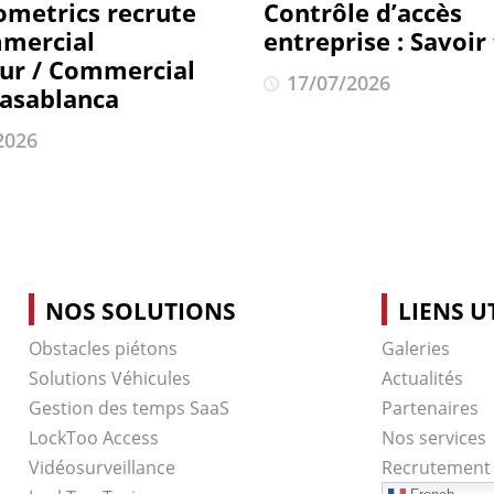
ometrics recrute
Contrôle d’accès
mercial
entreprise : Savoir
eur / Commercial
17/07/2026
Casablanca
2026
NOS SOLUTIONS
LIENS U
Obstacles piétons
Galeries
Solutions Véhicules
Actualités
Gestion des temps SaaS
Partenaires
LockToo Access
Nos services
Vidéosurveillance
Recrutement