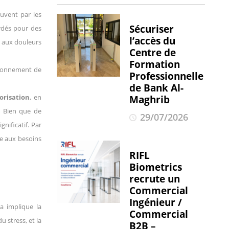
ouvent par les
Sécuriser
rdés pour des
l’accès du
s, aux douleurs
Centre de
Formation
ironnement de
Professionnelle
de Bank Al-
orisation
, en
Maghrib
. Bien que de
29/07/2026
nificatif. Par
de aux besoins
RIFL
Biometrics
recrute un
Commercial
Ingénieur /
a implique la
Commercial
u stress, et la
B2B –