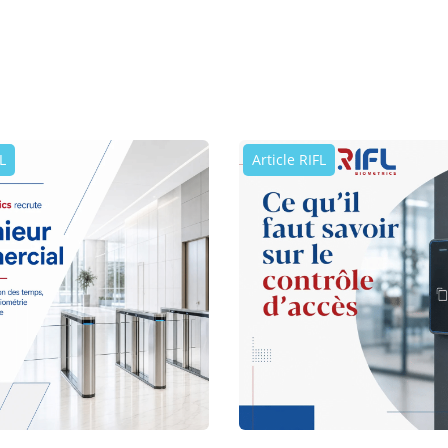
L
Article RIFL