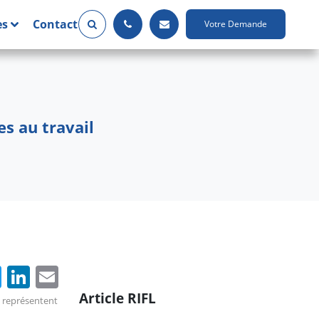
es
Contact
Votre Demande
s au travail
cebook
Twitter
LinkedIn
Email
Article RIFL
s représentent