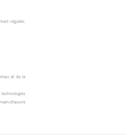
act régulier,
emps et de la
e technologies
 main-d’œuvre