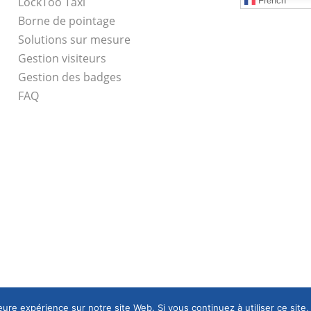
LockToo Taxi
French
Borne de pointage
Solutions sur mesure
Gestion visiteurs
Gestion des badges
FAQ
leure expérience sur notre site Web. Si vous continuez à utiliser ce sit