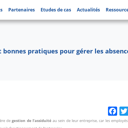
ts
Partenaires
Etudes de cas
Actualités
Ressourc
t bonnes pratiques pour gérer les absence
Fa
ière de
gestion de l’assiduité
au sein de leur entreprise, car les employé