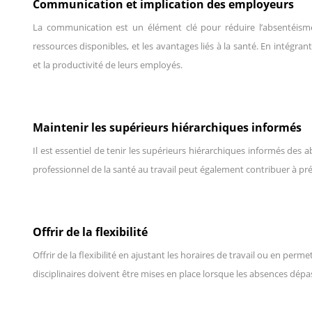
Communication et implication des employeurs
La communication est un élément clé pour réduire l’absentéisme
ressources disponibles, et les avantages liés à la santé. En intégran
et la productivité de leurs employés.
Maintenir les supérieurs hiérarchiques informés
Il est essentiel de tenir les supérieurs hiérarchiques informés de
professionnel de la santé au travail peut également contribuer à pr
Offrir de la flexibilité
Offrir de la flexibilité en ajustant les horaires de travail ou en per
disciplinaires doivent être mises en place lorsque les absences dép