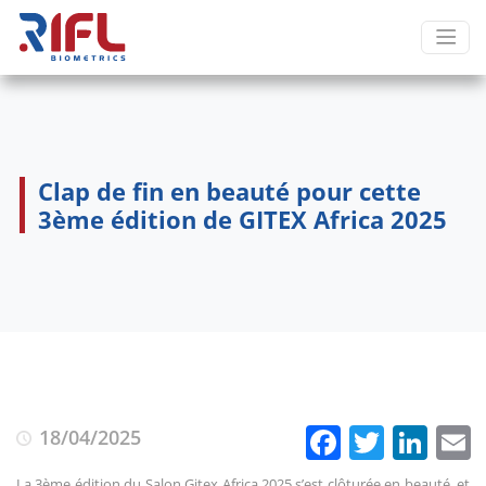
Clap de fin en beauté pour cette
3ème édition de GITEX Africa 2025
Faceboo
Twitte
Lin
18/04/2025
La 3ème édition du Salon Gitex Africa 2025 s’est clôturée en beauté, et