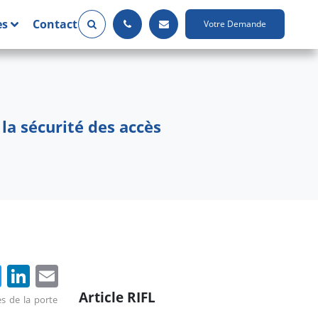
es
Contact
Votre Demande
la sécurité des accès
cebook
Twitter
LinkedIn
Email
Article RIFL
s de la porte