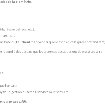
 clés de la biométrie
.
iris, réseau veineux, etc.),
démarche…),
 une base ou
l’authentifier
(vérifier qu’elle est bien celle qu’elle prétend être)
elle répond à des besoins que les systèmes classiques ont du mal à couvrir :
es,
ue l’on sait),
hysique, gestion du temps, services multisites, etc.
 tout le dispositif.