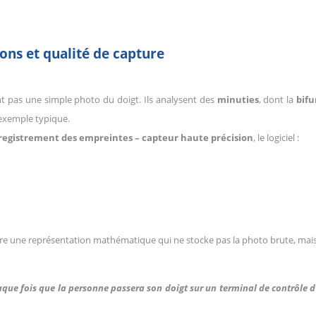
ions et qualité de capture
nt pas une simple photo du doigt. Ils analysent des
minuties
, dont la
bifu
 exemple typique.
nregistrement des empreintes – capteur haute précision
, le logiciel :
‑dire une représentation mathématique qui ne stocke pas la photo brute, mai
aque fois que la personne passera son doigt sur un terminal de contrôle 