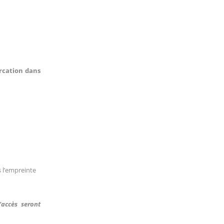
rcation dans
s l’empreinte
d’accès seront