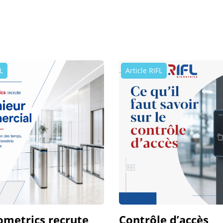
L
Article RIFL
ometrics recrute
Contrôle d’accès