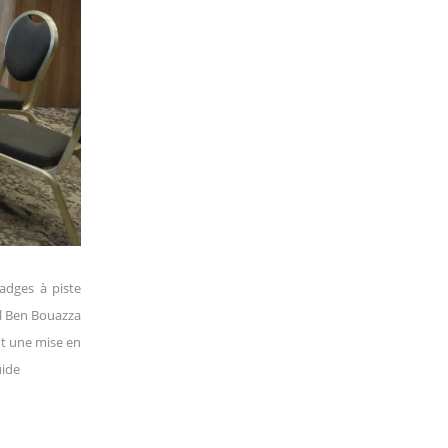
adges à piste
al Ben Bouazza
nt une mise en
uide