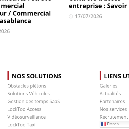
mercial
entreprise : Savoir
eur / Commercial
17/07/2026
Casablanca
2026
NOS SOLUTIONS
LIENS U
Obstacles piétons
Galeries
Solutions Véhicules
Actualités
Gestion des temps SaaS
Partenaires
LockToo Access
Nos services
Vidéosurveillance
Recrutement
LockToo Taxi
French