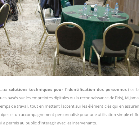
e aux
solutions techniques pour l’identification des personnes
(l
es b
es basés sur les empreintes digitales ou la reconnaissance de l’iris), M.Jam
temps de travail, tout en mettant l’accent sur les élément clés qui en assure
quipes et un accompagnement personnalisé pour une utilisation simple et fl
a permis au public d’interagir avec les intervenants.