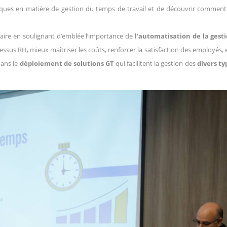
atiques en matière de gestion du temps de travail et de découvrir comment
naire en soulignant d’emblée l’importance de
l’automatisation de la gest
essus RH, mieux maîtriser les coûts, renforcer la satisfaction des employés, 
dans le
déploiement de solutions GT
qui facilitent la gestion des
divers t