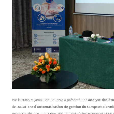
Par la suite, M.Jamal Ben Bouazza a présenté une
analyse des ét
des
solutions d’automatisation de gestion du temps et plann
processus de paie, une automatisation des tâches manuelles et un g