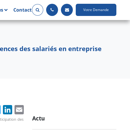
es
Contact
Votre Demande
ences des salariés en entreprise
cebook
Twitter
LinkedIn
Email
Actu
ticipation des