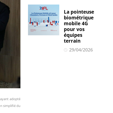
La pointeuse
biométrique
mobile 4G
pour vos
équipes
terrain
29/04/2026
 ayant adopté
n simplifié du