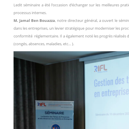
Ledit séminaire a été l’occasion d’échanger sur les meilleures pr
processus internes.
M. Jamal Ben Bouazza
, notre directeur général, a ouvert le sémi
dans les entreprises, un levier stratégique pour moderniser les proc
conformité réglementaire. Il a également noté les progrès réalisés 
(congés, absences, maladies, etc… ).