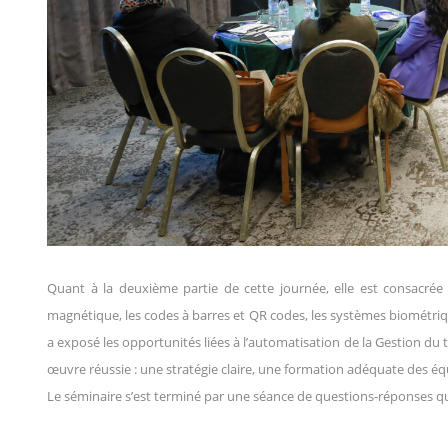
Quant à la deuxième partie de cette journée, elle est consacré
magnétique, l
es codes à barres et QR codes, l
es systèmes biométriqu
a exposé les
opportunités liées à l’automatisation de la Gestion du 
œuvre réussie : une stratégie claire, une formation adéquate des é
Le séminaire s’est terminé par une séance de questions-réponses qui 