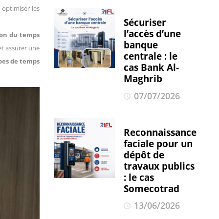
 optimiser les
Sécuriser
l’accès d’une
ion du temps
banque
et assurer une
centrale : le
ypes de temps
cas Bank Al-
Maghrib
07/07/2026
Reconnaissance
faciale pour un
dépôt de
travaux publics
: le cas
Somecotrad
13/06/2026