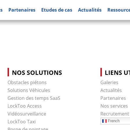
ts
Partenaires
Etudes de cas
Actualités
Ressourc
NOS SOLUTIONS
LIENS U
Obstacles piétons
Galeries
Solutions Véhicules
Actualités
Gestion des temps SaaS
Partenaires
LockToo Access
Nos services
Vidéosurveillance
Recrutement
LockToo Taxi
French
Borne de pointage