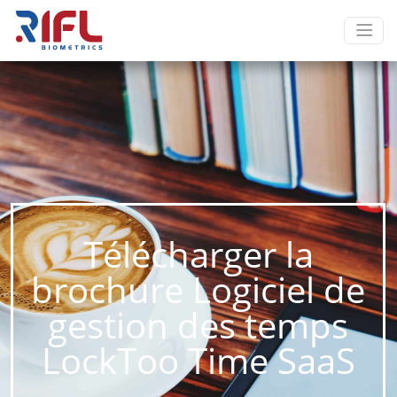
Télécharger la
brochure Logiciel de
gestion des temps
LockToo Time SaaS