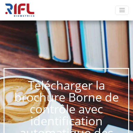
Télécharger la
brochure Borne de
contrôle avec
identification
automatique des