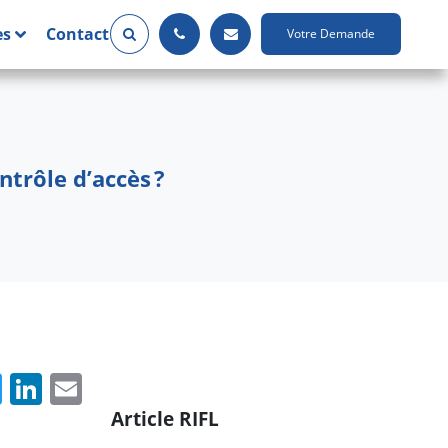
es
Contact
Votre Demande
trôle d’accès ?
cebook
Twitter
LinkedIn
Email
Article RIFL