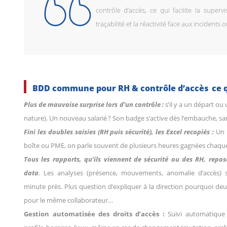
contrôle d’accès, ce qui facilite la supervis
traçabilité et la réactivité face aux incident
BDD commune pour RH & contrôle d’accès ce 
Plus de mauvaise surprise lors d’un contrôle :
s’il y a un départ o
nature). Un nouveau salarié ? Son badge s’active dès l’embauche, s
Fini les doubles saisies (RH puis sécurité), les Excel recopiés :
Un R
boîte ou PME, on parle souvent de plusieurs heures gagnées chaqu
Tous les rapports, qu’ils viennent de sécurité ou des RH, repo
data
. Les analyses (présence, mouvements, anomalie d’accès) s
minute près. Plus question d’expliquer à la direction pourquoi deu
pour le même collaborateur…
Gestion automatisée des droits d’accès
:
Suivi automatique 