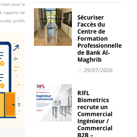
i bien pour la
l
, rapports de
Sécuriser
urité, profils
l’accès du
Centre de
Formation
Professionnelle
de Bank Al-
Maghrib
29/07/2026
RIFL
Biometrics
recrute un
Commercial
Ingénieur /
Commercial
B2B –