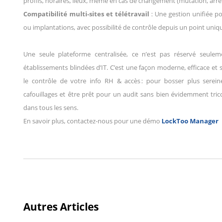
profils, horaires, lieux, même en cas de changement (mutation, arrêt
Compatibilité multi-sites et télétravail
:
Une gestion unifiée po
ou implantations, avec possibilité de contrôle depuis un point uniq
Une seule plateforme centralisée, ce n’est pas réservé seule
établissements blindées d’IT. C’est une façon moderne, efficace et
le contrôle de votre info RH & accès : pour bosser plus serein
cafouillages et être prêt pour un audit sans bien évidemment tric
dans tous les sens.
En savoir plus, contactez-nous pour une démo
LockToo Manager
Autres Articles