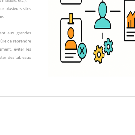
 maladie, etc.).
ur plusieurs sites
ue.
ment aux grandes
 sûre de reprendre
ement, éviter les
oter des tableaux