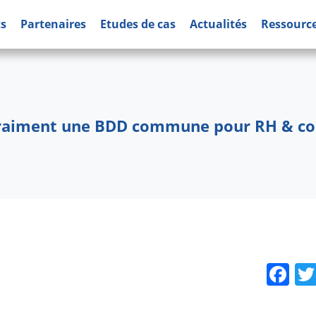
ts
Partenaires
Etudes de cas
Actualités
Ressourc
vraiment une BDD commune pour RH & con
Fa