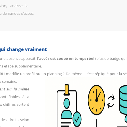
ion, l’analyse, la
s ou demandes d’accès.
qui change vraiment
u une absence apparaît,
l’accès est coupé en temps réel
(plus de badge qui 
ans étape supplémentaire.
H modifie un profil ou un planning ? De même – c’est répliqué pour la sé
e semaine.
sent sur la même
ont fiables, à la
x chiffres sortent
des droits selon