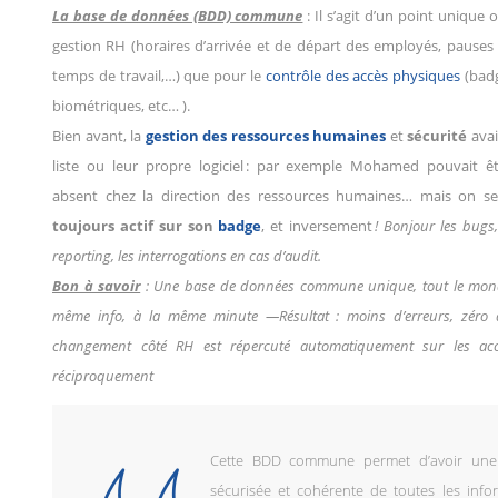
La base de données (BDD) commune
: Il s’agit d’un point unique 
gestion RH (horaires d’arrivée et de départ des employés, pauses 
temps de travail,…) que pour le
contrôle des accès physiques
(badg
biométriques, etc… ).
Bien avant, la
gestion des ressources humaines
et
sécurité
avai
liste ou leur propre logiciel : par exemple Mohamed pouvait 
absent chez la direction des ressources humaines… mais on s
toujours actif sur son
badge
, et inversement
! Bonjour les bugs,
reporting, les interrogations en cas d’audit.
Bon à savoir
: Une base de données commune unique, tout le monde
même info, à la même minute —
Résultat : moins d’erreurs, zér
changement côté RH est répercuté automatiquement sur les acc
réciproquement
Cette BDD commune permet d’avoir une g
sécurisée et cohérente de toutes les info